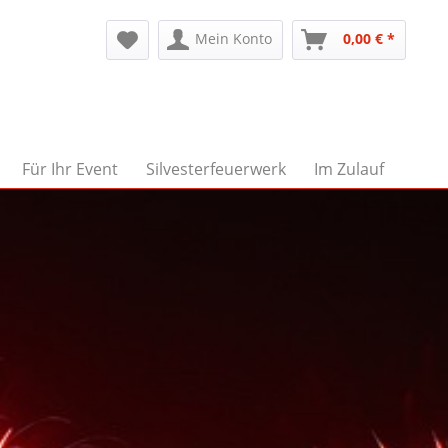
Mein Konto
0,00 € *
Für Ihr Event
Silvesterfeuerwerk
Im Zulauf