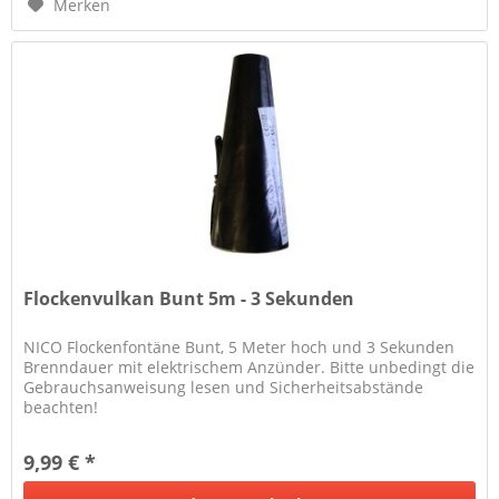
Merken
Flockenvulkan Bunt 5m - 3 Sekunden
NICO Flockenfontäne Bunt, 5 Meter hoch und 3 Sekunden
Brenndauer mit elektrischem Anzünder. Bitte unbedingt die
Gebrauchsanweisung lesen und Sicherheitsabstände
beachten!
9,99 € *