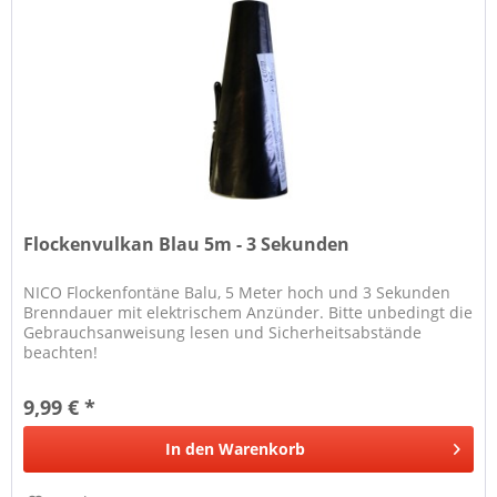
Flockenvulkan Blau 5m - 3 Sekunden
NICO Flockenfontäne Balu, 5 Meter hoch und 3 Sekunden
Brenndauer mit elektrischem Anzünder. Bitte unbedingt die
Gebrauchsanweisung lesen und Sicherheitsabstände
beachten!
9,99 € *
In den
Warenkorb