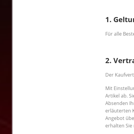
1. Gelt
Für alle Bes
2. Vert
Der Kaufver
Mit Einstell
Artikel ab. 
Absenden Ihr
erläuterten 
Angebot übe
erhalten Sie