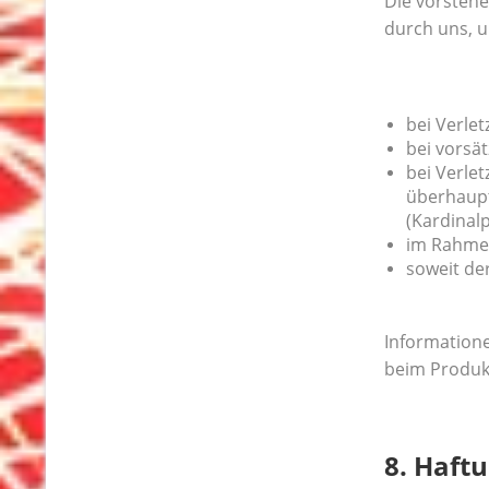
Die vorstehe
durch uns, u
bei Verle
bei vorsät
bei Verle
überhaupt
(Kardinalp
im Rahmen
soweit de
Informatione
beim Produk
8. Haft