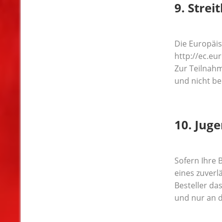
9. Strei
Die Europäis
http://ec.e
Zur Teilnahm
und nicht ber
10. Jug
Sofern Ihre 
eines zuverl
Besteller da
und nur an d