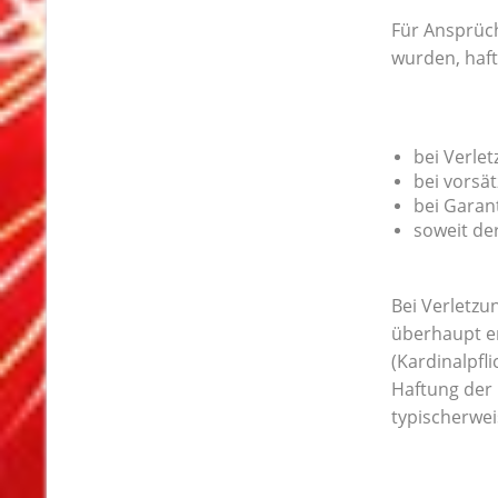
Für Ansprüch
wurden, haft
bei Verle
bei vorsät
bei Garan
soweit de
Bei Verletzu
überhaupt er
(Kardinalpfl
Haftung der
typischerwe