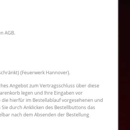
en AGB.
chränkt) (Feuerwerk Hannover).
liches Angebot zum Vertragsschluss über diese
Warenkorb legen und Ihre Eingaben vor
e die hierfür im Bestellablauf vorgesehenen und
 Sie durch Anklicken des Bestellbuttons das
lbar nach dem Absenden der Bestellung