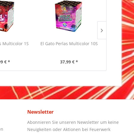
s Multicolor 1S
El Gato Perlas Multicolor 10S
Iskra Li
99 € *
37,99 € *
159
Newsletter
Abonnieren Sie unseren Newsletter um keine
en
Neuigkeiten oder Aktionen bei Feuerwerk