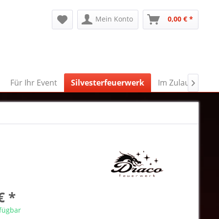
Mein Konto
0,00 € *
Für Ihr Event
Silvesterfeuerwerk
Im Zulauf

€ *
rfügbar