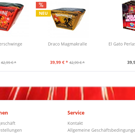
NEU
erschwinge
Draco Magmakralle
El Gato Perla
39,99 € *
39,
42,99 € *
42,99 € *
nen
Service
eschäft
Kontakt
stellungen
Allgemeine Geschäftsbedingung