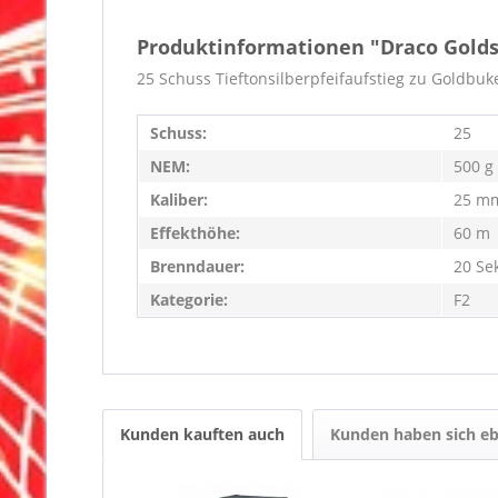
Produktinformationen "Draco Gold
25 Schuss Tieftonsilberpfeifaufstieg zu Goldbuke
Schuss:
25
NEM:
500 g
Kaliber:
25 m
Effekthöhe:
60 m
Brenndauer:
20 Se
Kategorie:
F2
Kunden kauften auch
Kunden haben sich eb