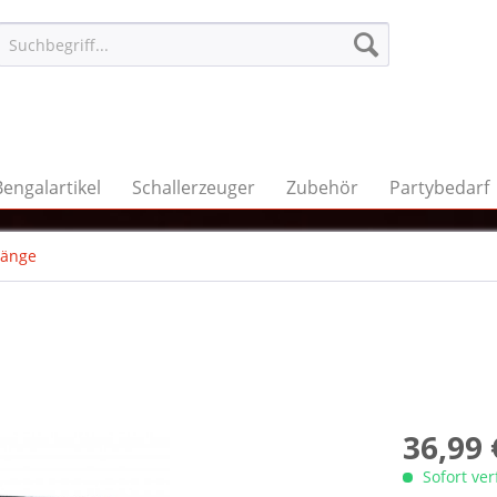
Bengalartikel
Schallerzeuger
Zubehör
Partybedarf
änge
36,99 
Sofort ve