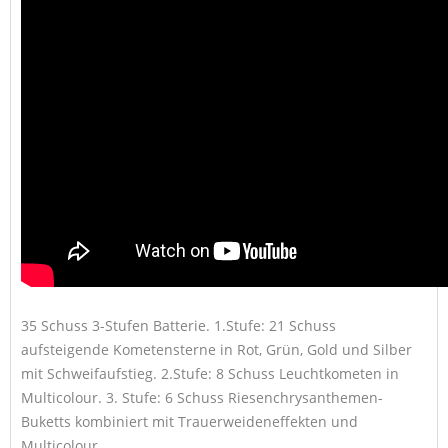
35 Schuss 3-Stufen Batterie. 1.Stufe: 21 Schuss
aufsteigende Kometensterne in Rot, Grün, Gold und Silber
mit Schweifaufstieg. 2.Stufe: 8 Schuss Leuchtkometen in
Multicolour. 3. Stufe: 6 Schuss Riesenchrysanthemen-
Buketts kombiniert mit Trauerweideneffekten und
Multicolour.