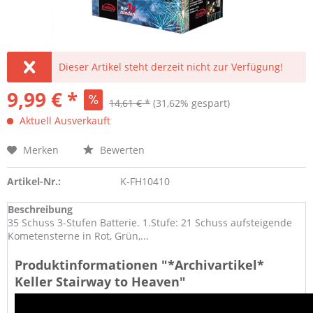
Dieser Artikel steht derzeit nicht zur Verfügung!
9,99 € *
14,61 € *
(31,62% gespart)
Aktuell Ausverkauft
Merken
Bewerten
Artikel-Nr.:
K-FH10410
Beschreibung
35 Schuss 3-Stufen Batterie. 1.Stufe: 21 Schuss aufsteigende
Kometensterne in Rot, Grün,...
Produktinformationen "*Archivartikel*
Keller Stairway to Heaven"