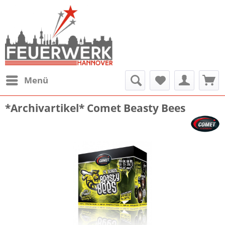
Menü
*Archivartikel* Comet Beasty Bees