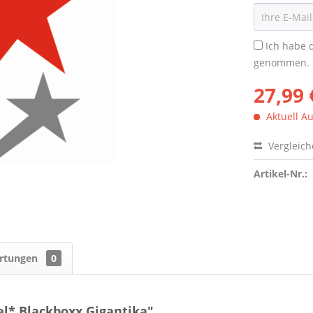
Ich habe 
genommen.
27,99 
Aktuell Au
Vergleic
Artikel-Nr.:
rtungen
0
el* Blackboxx Gigantika"