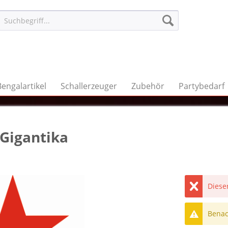
Bengalartikel
Schallerzeuger
Zubehör
Partybedarf
 Gigantika
Dieser
Benach