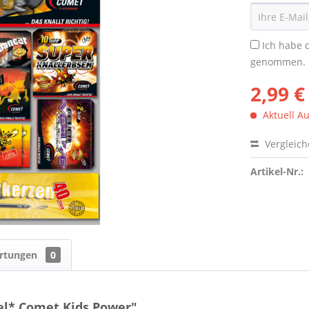
Ich habe 
genommen.
2,99 €
Aktuell Au
Vergleic
Artikel-Nr.:
rtungen
0
el* Comet Kids Power"