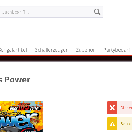
Bengalartikel
Schallerzeuger
Zubehör
Partybedarf
ds Power
Dieser
Benach