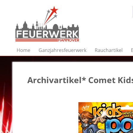
Home
Ganzjahresfeuerwerk
Rauchartikel
Archivartikel* Comet Ki