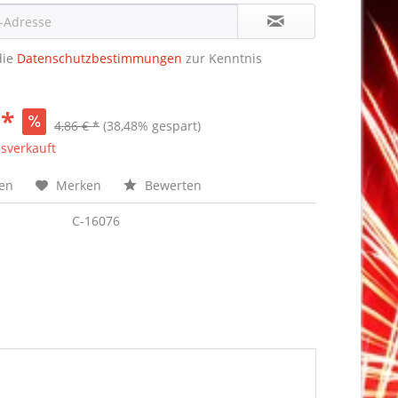
die
Datenschutzbestimmungen
zur Kenntnis
 *
4,86 € *
(38,48% gespart)
sverkauft
hen
Merken
Bewerten
C-16076