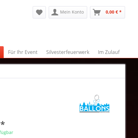
Mein Konto
0,00 € *
Für Ihr Event
Silvesterfeuerwerk
Im Zulauf
 *
rfügbar