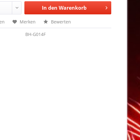
In den
Warenkorb
hen
Merken
Bewerten
BH-G014F