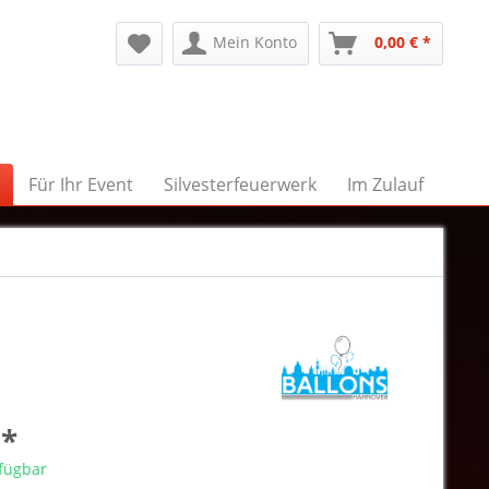
Mein Konto
0,00 € *
Für Ihr Event
Silvesterfeuerwerk
Im Zulauf
 *
rfügbar