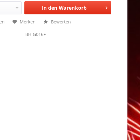
In den
Warenkorb
hen
Merken
Bewerten
BH-G016F