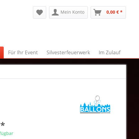
Mein Konto
0,00 € *
Für Ihr Event
Silvesterfeuerwerk
Im Zulauf
 *
rfügbar