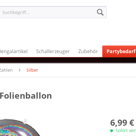
Bengalartikel
Schallerzeuger
Zubehör
Partybedarf
Zahlen
Silber
 Folienballon
6,99 €
Sofort ve