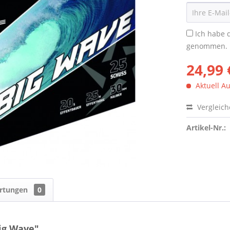
Ich habe 
genommen.
24,99 
Aktuell Au
Vergleic
Artikel-Nr.:
rtungen
0
ig Wave"