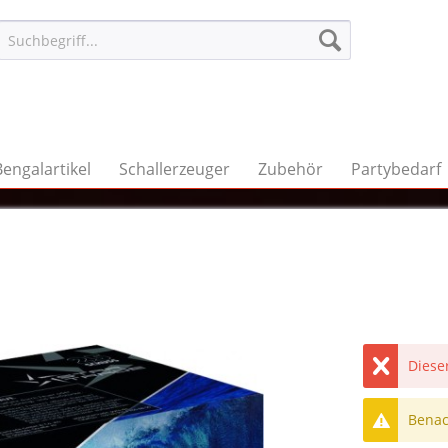
Bengalartikel
Schallerzeuger
Zubehör
Partybedarf
Dieser
Benach