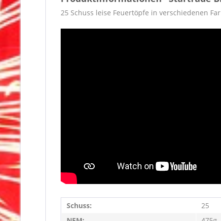
25 Schuss leise Feuertöpfe in verschiedenen Far
Schuss:
25
NEM:
475g