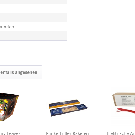
m
kunden
enfalls angesehen
ing Leaves
Funke Triller Raketen
Elektrische A