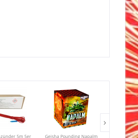
nzünder 5m 5er
Geisha Pounding Napalm
Tap