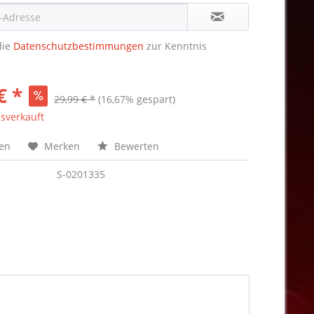
die
Datenschutzbestimmungen
zur Kenntnis
€ *
29,99 € *
(16,67% gespart)
sverkauft
hen
Merken
Bewerten
S-0201335