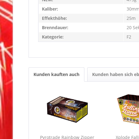
Kaliber:
30m
Effekthöhe:
25m
Brenndauer:
20 Se
Kategorie:
F2
Kunden kauften auch
Kunden haben sich eb
Pyrotrade Rainbow Zipper
Xplode Fall