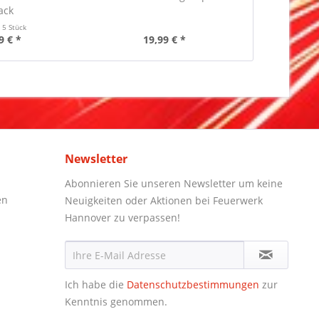
ack
t
5 Stück
Inhalt
15 L
9 € *
19,99 € *
11
Newsletter
Abonnieren Sie unseren Newsletter um keine
en
Neuigkeiten oder Aktionen bei Feuerwerk
Hannover zu verpassen!
Ich habe die
Datenschutzbestimmungen
zur
Kenntnis genommen.