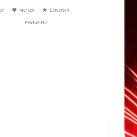
hen
Merken
Bewerten
KF6154040