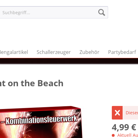
Bengalartikel
Schallerzeuger
Zubehör
Partybedarf
ht on the Beach
Dieser
4,99 €
Aktuell Au