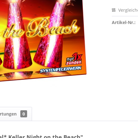
Vergleic
Artikel-Nr.:
rtungen
0
l* Keller Night on the Beach"