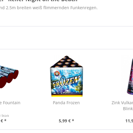
und 2.5m breiten weiß flimmernden Funkenregen.
e Fountain
Panda Frozen
Zink Vulka
Blin
3 Stück
 € *
5,99 € *
11,