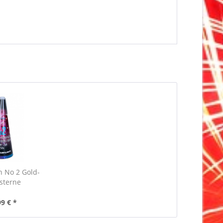
n No 2 Gold-
ksterne
99 € *