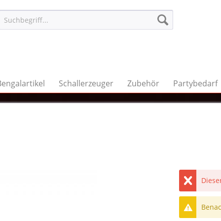
Bengalartikel
Schallerzeuger
Zubehör
Partybedarf
Dieser
Benach