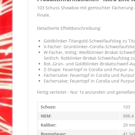
103 Schuss Showbox mit gemischter Fächerung a
Finale.
Detaillierte Effektbeschreibung:
Goldblinker-Titangold-Schweifaufstieg zu T
V-Fächer: Grünblinker-Corolla-Schweifaufsti
W-Fächer, mittig: Weißblinker-Brokat-Schwei
Seitlich: Rotblinker-Brokat-Schweifaufstieg
Rot-,Grün- und Goldblinker-Brokatschweif-Au
Z-Shape: Feuertopf in Corolla und Purpur zu
Fächersalve: Feuertopf in Corolla und Purpu
Fächersalve: Feuertopf in Corolla und Purpur
Fertig verleitet - Nur 1x anzünden und genießen
Schuss:
103
NEM:
988.4
Kaliber:
20 m
Brenndauer:
41 Se