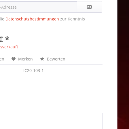
die
Datenschutzbestimmungen
zur Kenntnis
€ *
sverkauft
hen
Merken
Bewerten
IC20-103-1