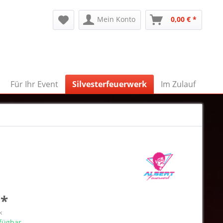
Mein Konto
0,00 € *
Für Ihr Event
Silvesterfeuerwerk
Im Zulauf
 *
k
rfügbar