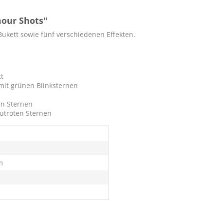
our Shots"
ukett sowie f
ünf
verschiedenen Effekten.
tt
mit grünen Blinksternen
en Sternen
lutroten Sternen
m