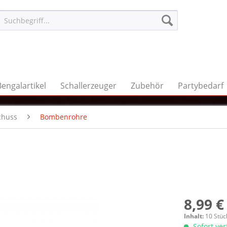
Bengalartikel
Schallerzeuger
Zubehör
Partybedarf
chuss
Bombenrohre
8,99 €
Inhalt:
10 Stüc
Sofort ve