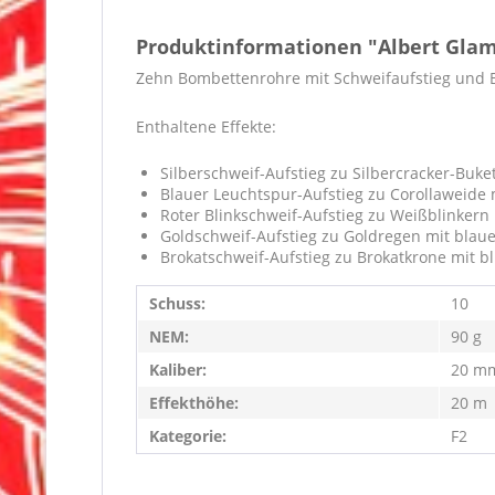
Produktinformationen "Albert Glam
Zehn Bombettenrohre mit Schweifaufstieg und B
Enthaltene Effekte:
Silberschweif-Aufstieg zu Silbercracker-Buke
Blauer Leuchtspur-Aufstieg zu Corollaweide 
Roter Blinkschweif-Aufstieg zu Weißblinkern
Goldschweif-Aufstieg zu Goldregen mit blau
Brokatschweif-Aufstieg zu Brokatkrone mit b
Schuss:
10
NEM:
90 g
Kaliber:
20 m
Effekthöhe:
20 m
Kategorie:
F2