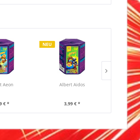
NEU
NEU
t Aeon
Albert Aidos
Argento 
9 € *
3,99 € *
3,