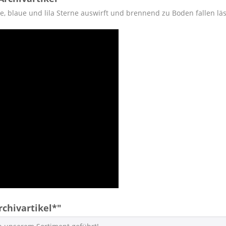
be, blaue und lila Sterne auswirft und brennend zu Boden fallen läs
chivartikel*"