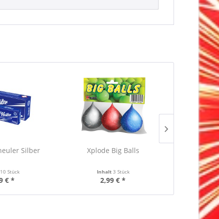
heuler Silber
Xplode Big Balls
Blackboxx
Ba
t
10 Stück
Inhalt
3 Stück
9 € *
2,99 € *
8,