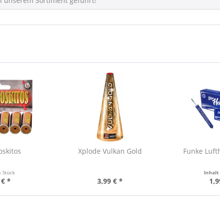
 in unserem Sortiment geführt!
oskitos
Xplode Vulkan Gold
Funke Luft
6 Stück
Inhal
 € *
3,99 € *
1,9