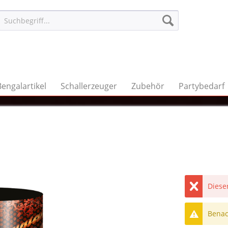
Bengalartikel
Schallerzeuger
Zubehör
Partybedarf
Dieser
Benach