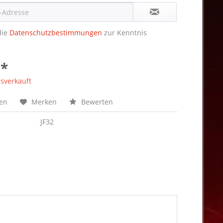
die
Datenschutzbestimmungen
zur Kenntnis
 *
sverkauft
hen
Merken
Bewerten
JF32