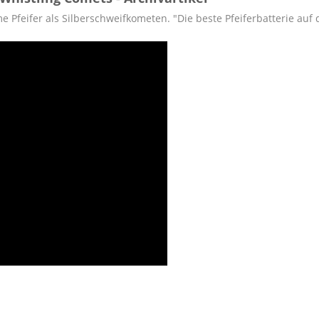
e Pfeifer als Silberschweifkometen. "Die beste Pfeiferbatterie auf