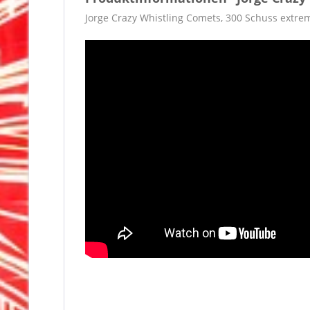
Jorge Crazy Whistling Comets, 300 Schuss extrem