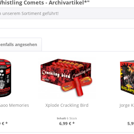
istling Comets - Archivartikel*"
 in unserem Sortiment geführt!
enfalls angesehen
 Gaoo Memories
Xplode Crackling Bird
Jorge 
Inhalt
6 Stück
 € *
6,99 € *
5,9