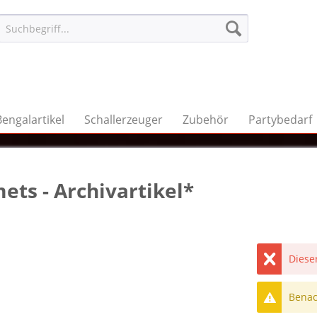
Bengalartikel
Schallerzeuger
Zubehör
Partybedarf
ets - Archivartikel*
Dieser
Benach