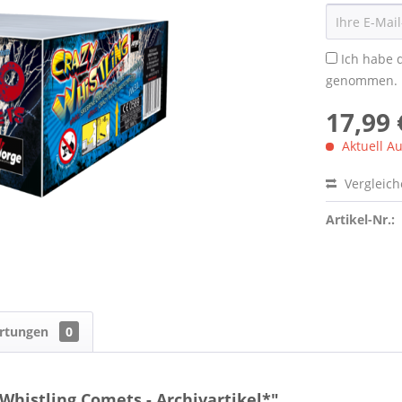
Ich habe 
genommen.
17,99 
Aktuell Au
Vergleic
Artikel-Nr.:
rtungen
0
Whistling Comets - Archivartikel*"