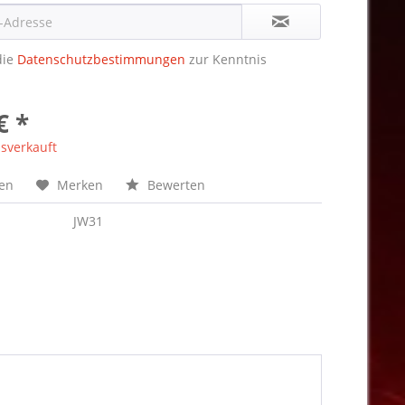
die
Datenschutzbestimmungen
zur Kenntnis
€ *
sverkauft
hen
Merken
Bewerten
JW31