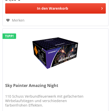
In den
Warenkorb
Merken
TIPP!
Sky Painter Amazing Night
110 Schuss Verbundfeuerwerk mit gefächerten
WIrbelaufstiegen und verschiedenen
farbenfrohen Effekten.