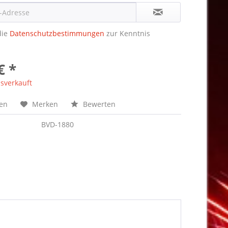
die
Datenschutzbestimmungen
zur Kenntnis
€ *
sverkauft
hen
Merken
Bewerten
BVD-1880