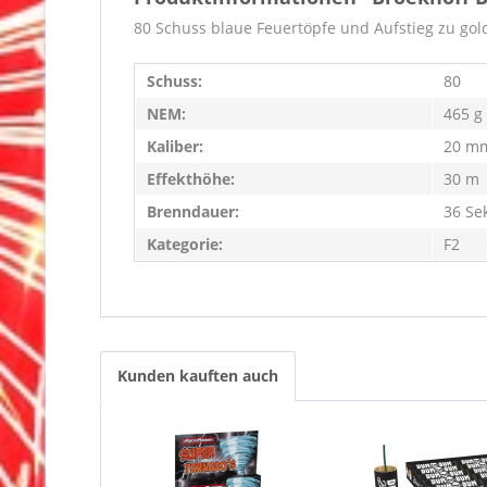
80 Schuss blaue Feuertöpfe und Aufstieg zu gol
Schuss:
80
NEM:
465 g
Kaliber:
20 m
Effekthöhe:
30 m
Brenndauer:
36 Se
Kategorie:
F2
Kunden kauften auch