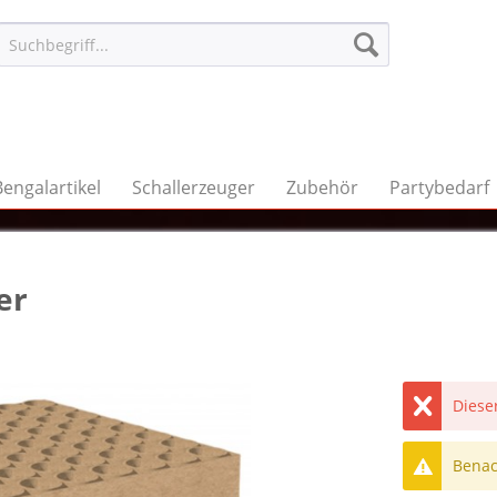
Bengalartikel
Schallerzeuger
Zubehör
Partybedarf
er
Dieser
Benach