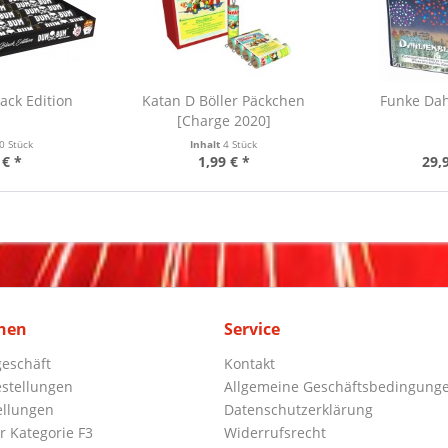
ck Edition
Katan D Böller Päckchen
Funke Dah
[Charge 2020]
0 Stück
Inhalt
4 Stück
 € *
1,99 € *
29,
nen
Service
eschäft
Kontakt
stellungen
Allgemeine Geschäftsbedingung
ellungen
Datenschutzerklärung
r Kategorie F3
Widerrufsrecht