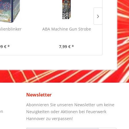
lienblinker
ABA Machine Gun Strobe
Blackbo
Inha
99 € *
7,99 € *
7,
Newsletter
Abonnieren Sie unseren Newsletter um keine
en
Neuigkeiten oder Aktionen bei Feuerwerk
Hannover zu verpassen!