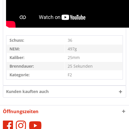
Schuss:
36
NEM:
497g
Kaliber:
25mm
Brenndauer:
25 Sekunden
Kategorie:
F2
Kunden kauften auch
Öffnungszeiten