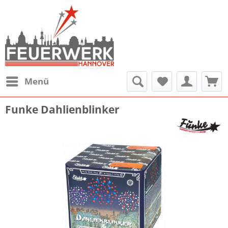
Menü
Funke Dahlienblinker