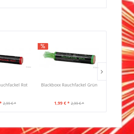
auchfackel Rot
Blackboxx Rauchfackel Grün
Blackboxx Ra
*
1,99 € *
1,99 €
2,99 € *
2,99 € *