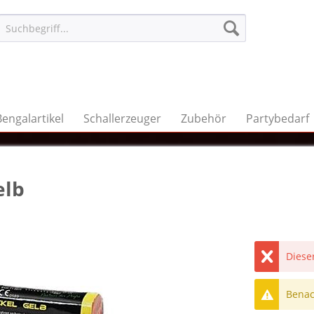
Bengalartikel
Schallerzeuger
Zubehör
Partybedarf
elb
Dieser
Benach