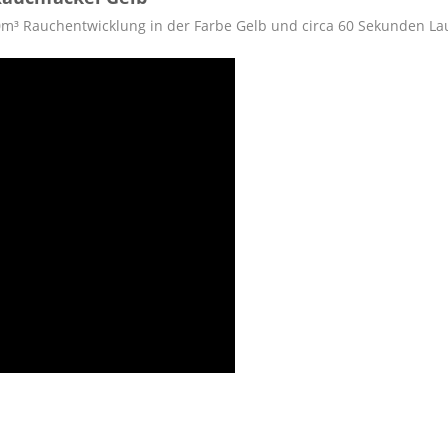
0m³ Rauchentwicklung in der Farbe Gelb und circa 60 Sekunden Lau