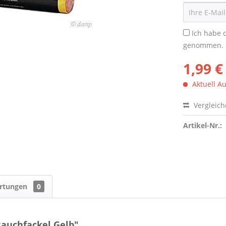
Ich habe 
genommen.
1,99 €
Aktuell Au
Vergleic
Artikel-Nr.:
rtungen
0
auchfackel Gelb"