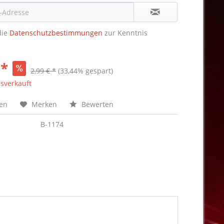
die
Datenschutzbestimmungen
zur Kenntnis
 *
2,99 € *
(33,44% gespart)
sverkauft
hen
Merken
Bewerten
B-1174