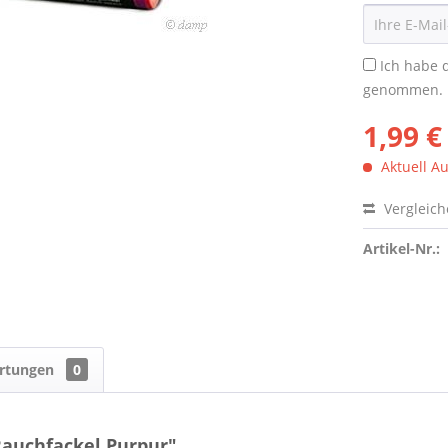
Ich habe 
genommen.
1,99 €
Aktuell Au
Vergleic
Artikel-Nr.:
rtungen
0
auchfackel Purpur"