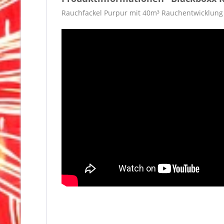
Rauchfackel Purpur mit 40m³ Rauchentwicklung 