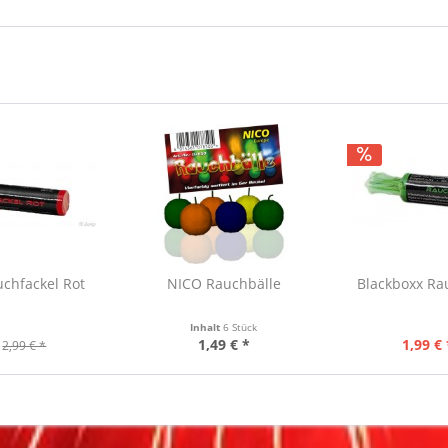
chfackel Rot
NICO Rauchbälle
Blackboxx Ra
Inhalt
6 Stück
1,49 € *
1,99 € 
2,99 € *