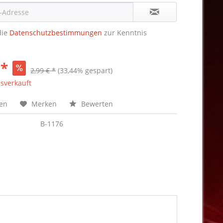
die
Datenschutzbestimmungen
zur Kenntnis
 *
2,99 € *
(33,44% gespart)
sverkauft
hen
Merken
Bewerten
B-1176