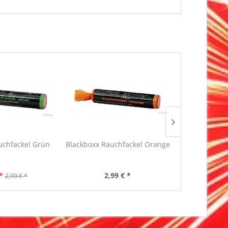
uchfackel Grün
Blackboxx Rauchfackel Orange
Blackboxx
Sc
*
2,99 € *
1,99 €
2,99 € *