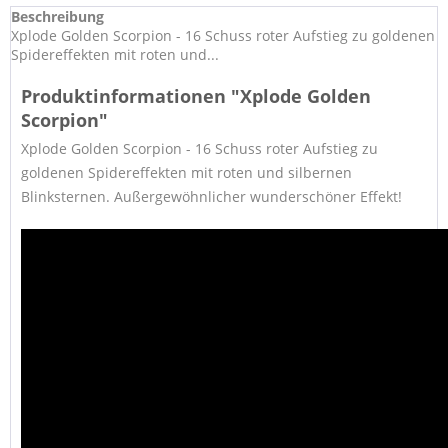
Beschreibung
Xplode Golden Scorpion - 16 Schuss roter Aufstieg zu goldenen
Spidereffekten mit roten und...
Produktinformationen "Xplode Golden
Scorpion"
Xplode Golden Scorpion - 16 Schuss roter Aufstieg zu
goldenen Spidereffekten mit roten und silbernen
Blinksternen. Außergewöhnlicher wunderschöner Effekt!