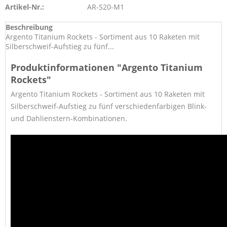
Artikel-Nr.:
AR-S20-M1
Beschreibung
Argento Titanium Rockets - Sortiment aus 10 Raketen mit
Silberschweif-Aufstieg zu fünf...
Produktinformationen "Argento Titanium
Rockets"
Argento Titanium Rockets -
Sortiment aus 10 Raketen mit
Silberschweif-Aufstieg zu fünf verschiedenfarbigen Blink-
und Dahlienstern-Kombinationen.