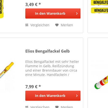
Abnahmemenge durch
3,49 € *
Sparpakete sichern!
In den
Warenkorb
Vergleichen
Merken
Elios Bengalfackel Gelb
Elios Bengalfackel mit sehr heller
Flamme in Gelb, Reißzündung
und einer Brenndauer von circa
eine Minute. Handfackeln /
Bengalos vom Typ Elios können
besonders leicht gezündet und
7,99 € *
ebenfalls in der Hand gehalten
werden.
In den
Warenkorb
Vergleichen
Merken