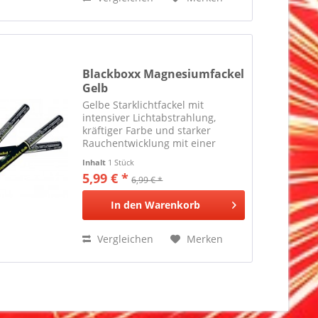
Blackboxx Magnesiumfackel
Gelb
Gelbe Starklichtfackel mit
intensiver Lichtabstrahlung,
kräftiger Farbe und starker
Rauchentwicklung mit einer
Brenndauer von circa 60
Inhalt
1 Stück
Sekunden.
5,99 € *
6,99 € *
In den
Warenkorb
Vergleichen
Merken