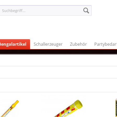
Bengalartikel
Schallerzeuger
Zubehör
Partybedar