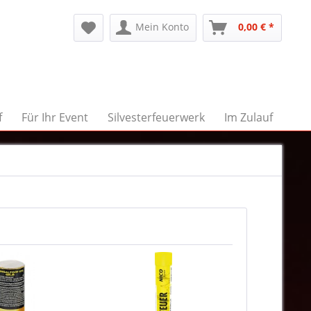
Mein Konto
0,00 € *
f
Für Ihr Event
Silvesterfeuerwerk
Im Zulauf