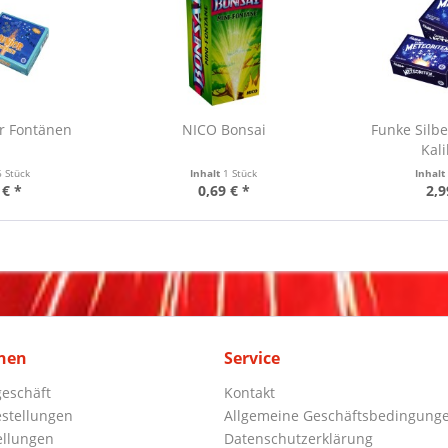
r Fontänen
NICO Bonsai
Funke Silb
Kal
6 Stück
Inhalt
1 Stück
Inhal
 € *
0,69 € *
2,9
nen
Service
eschäft
Kontakt
stellungen
Allgemeine Geschäftsbedingung
ellungen
Datenschutzerklärung