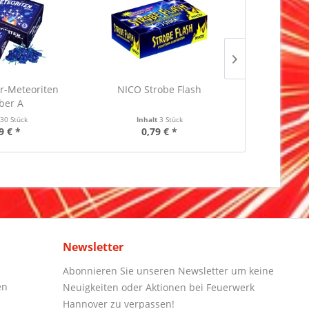
er-Meteoriten
NICO Strobe Flash
NICO Furi
iber A
t
30 Stück
Inhalt
3 Stück
Inha
9 € *
0,79 € *
1,
Newsletter
Abonnieren Sie unseren Newsletter um keine
en
Neuigkeiten oder Aktionen bei Feuerwerk
Hannover zu verpassen!