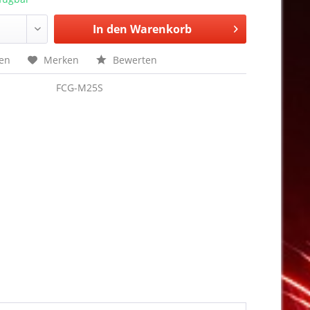
In den
Warenkorb
hen
Merken
Bewerten
FCG-M25S