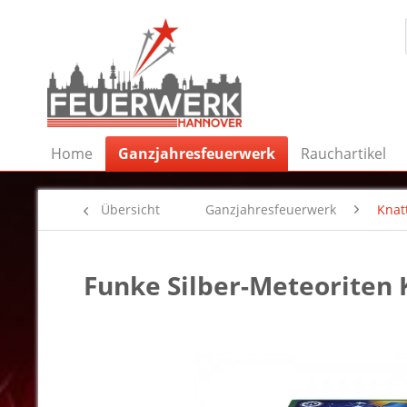
Home
Ganzjahresfeuerwerk
Rauchartikel
Übersicht
Ganzjahresfeuerwerk
Knat
Funke Silber-Meteoriten 