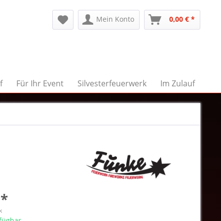
Mein Konto
0,00 € *
f
Für Ihr Event
Silvesterfeuerwerk
Im Zulauf
 *
k
rfügbar