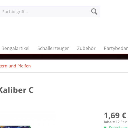
Bengalartikel
Schallerzeuger
Zubehör
Partybedar
tern und Pfeifen
Kaliber C
1,69 €
Inhalt:
12 Stüc
Sofort ve