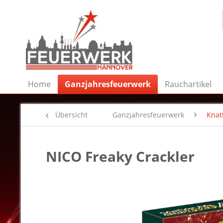
Home
Ganzjahresfeuerwerk
Rauchartikel
Übersicht
Ganzjahresfeuerwerk
Knat
NICO Freaky Crackler