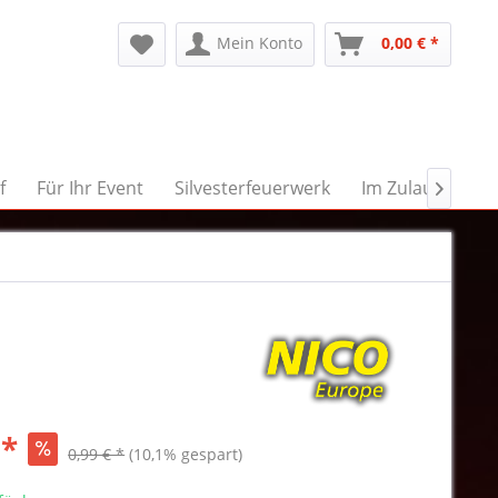
Mein Konto
0,00 € *
f
Für Ihr Event
Silvesterfeuerwerk
Im Zulauf

 *
0,99 € *
(10,1% gespart)