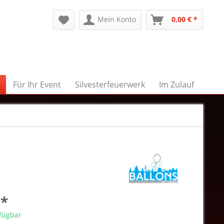
Mein Konto
0,00 € *
Für Ihr Event
Silvesterfeuerwerk
Im Zulauf
 *
rfügbar