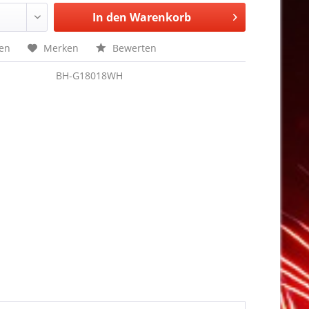
In den
Warenkorb
hen
Merken
Bewerten
BH-G18018WH