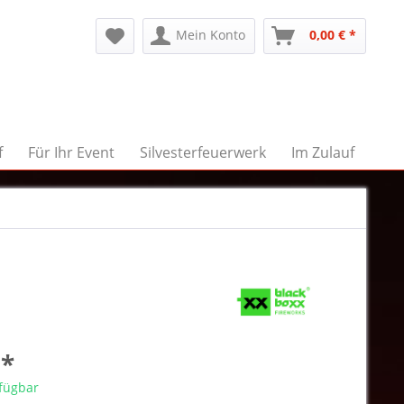
Mein Konto
0,00 € *
f
Für Ihr Event
Silvesterfeuerwerk
Im Zulauf
 *
rfügbar