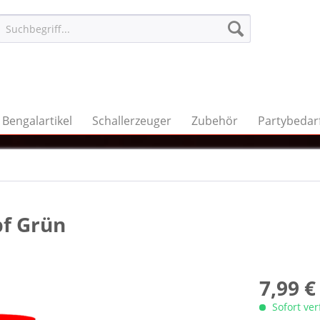
Bengalartikel
Schallerzeuger
Zubehör
Partybedar
pf Grün
7,99 €
Sofort ve