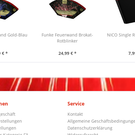
and Gold-Blau
Funke Feuerwand Brokat-
NICO Single 
Rotblinker
 € *
24,99 € *
7,9
nen
Service
eschäft
Kontakt
stellungen
Allgemeine Geschäftsbedingung
ellungen
Datenschutzerklärung
r Kategorie F3
Widerrufsrecht