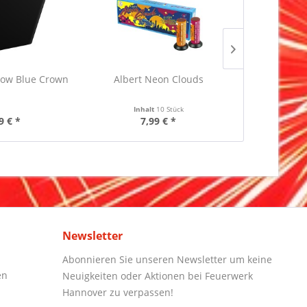
NEU
Row Blue Crown
Albert Neon Clouds
Draco H
Inhalt
10 Stück
9 € *
7,99 € *
39,99 €
Newsletter
Abonnieren Sie unseren Newsletter um keine
en
Neuigkeiten oder Aktionen bei Feuerwerk
Hannover zu verpassen!