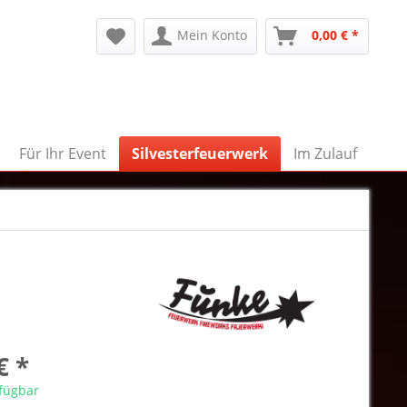
Mein Konto
0,00 € *
Für Ihr Event
Silvesterfeuerwerk
Im Zulauf
€ *
rfügbar