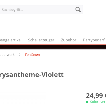
Bengalartikel
Schallerzeuger
Zubehör
Partybedarf
feuerwerk
Fontänen
rysantheme-Violett
24,99 
Sofort ve