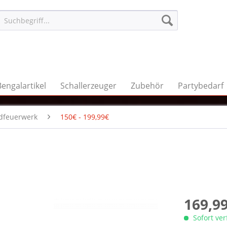
Bengalartikel
Schallerzeuger
Zubehör
Partybedarf
dfeuerwerk
150€ - 199,99€
169,99
Sofort ve