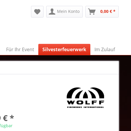
Mein Konto
0,00 € *
Für Ihr Event
Silvesterfeuerwerk
Im Zulauf
 € *
rfügbar