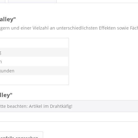
alley"
gern und einer Vielzahl an unterschiedlichsten Effekten sowie Fä
g
m
kunden
lley"
tte beachten: Artikel im Drahtkäfig!