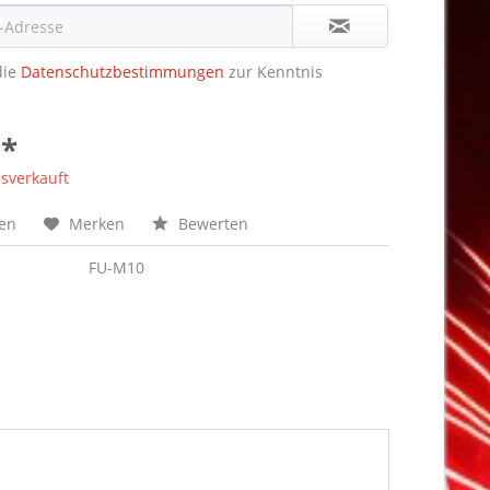
die
Datenschutzbestimmungen
zur Kenntnis
 *
sverkauft
hen
Merken
Bewerten
FU-M10