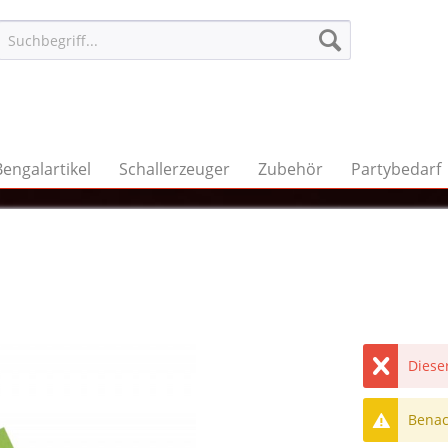
Bengalartikel
Schallerzeuger
Zubehör
Partybedarf
Dieser
Benach