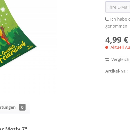
Ich habe 
genommen.
4,99 €
Aktuell Au
Vergleic
Artikel-Nr.:
rtungen
0
r Motiv 7"