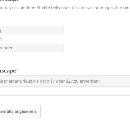
m, verschiedene Effekte teilweise in Fächervarianten geschossen
g
m
kunden
mscape"
haber einer Erlaubnis nach §7 oder §27 zu erwerben!
enfalls angesehen