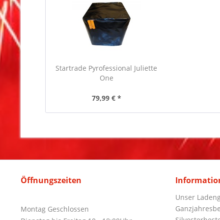
Startrade Pyrofessional Juliette
One
79,99 € *
Öffnungszeiten
Informatio
Unser Ladeng
Ganzjahresbe
Montag Geschlossen
Silvesterbest