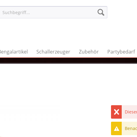
Bengalartikel
Schallerzeuger
Zubehör
Partybedarf
Dieser
Benach