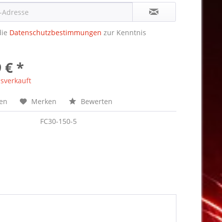
die
Datenschutzbestimmungen
zur Kenntnis
 € *
sverkauft
hen
Merken
Bewerten
FC30-150-5