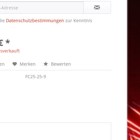
die
Datenschutzbestimmungen
zur Kenntnis
€ *
sverkauft
hen
Merken
Bewerten
FC25-25-9