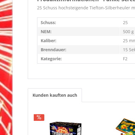
25 Schuss hochsteigende Tiefton-Silberheuler m
Schuss:
25
NEM:
500 g
Kaliber:
25 m
Brenndauer:
15 Se
Kategorie:
F2
Kunden kauften auch