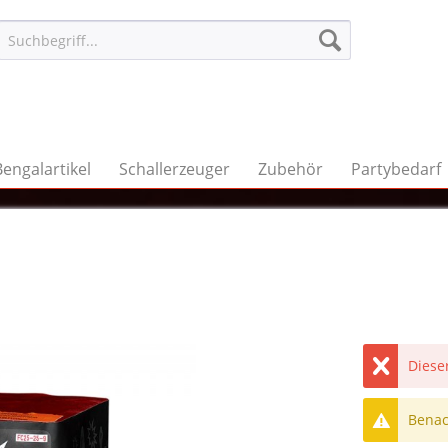
Bengalartikel
Schallerzeuger
Zubehör
Partybedarf
Dieser
Benach