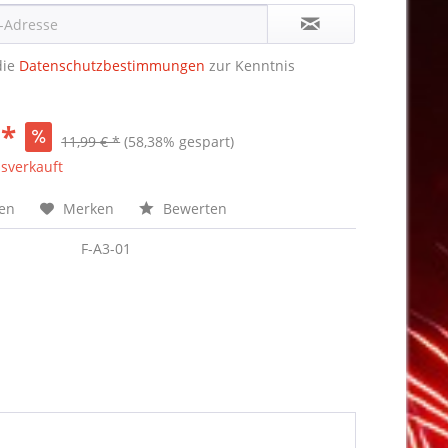
die
Datenschutzbestimmungen
zur Kenntnis
 *
11,99 € *
(58,38% gespart)
sverkauft
hen
Merken
Bewerten
F-A3-01