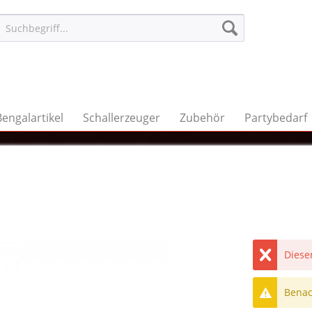
Bengalartikel
Schallerzeuger
Zubehör
Partybedarf
Dieser
Benach