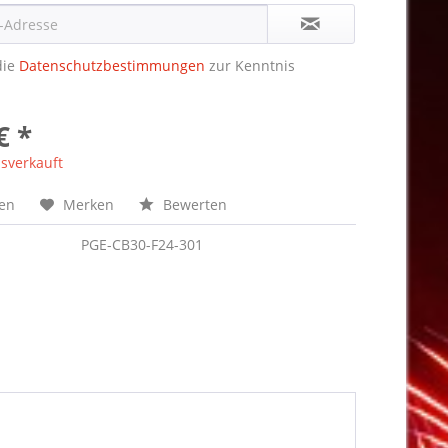
die
Datenschutzbestimmungen
zur Kenntnis
€ *
sverkauft
hen
Merken
Bewerten
PGE-CB30-F24-301