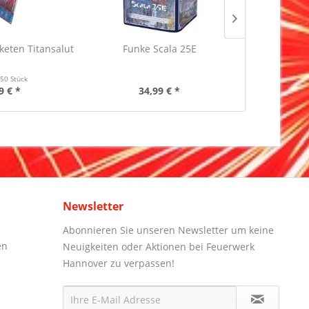
keten Titansalut
Funke Scala 25E
Pyrotrade Si
F
t
50 Stück
9 € *
34,99 € *
39
Newsletter
Abonnieren Sie unseren Newsletter um keine
en
Neuigkeiten oder Aktionen bei Feuerwerk
Hannover zu verpassen!