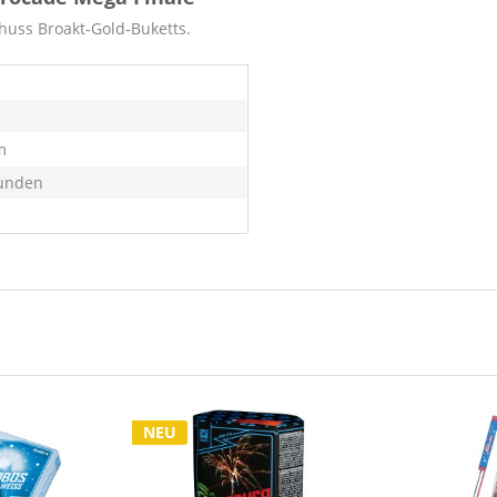
chuss Broakt-Gold-Buketts.
m
unden
NEU