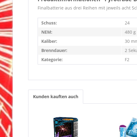
Finalbatterie aus drei Reihen mit jeweils acht S
Schuss:
24
NEM:
480 g
Kaliber:
30 m
Brenndauer:
2 Sek
Kategorie:
F2
Kunden kauften auch