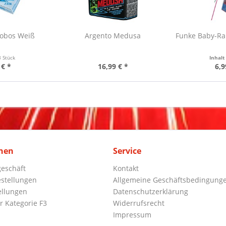
robos Weiß
Argento Medusa
Funke Baby-Ra
3 Stück
Inhal
 € *
16,99 € *
6,9
nen
Service
eschäft
Kontakt
stellungen
Allgemeine Geschäftsbedingung
ellungen
Datenschutzerklärung
r Kategorie F3
Widerrufsrecht
Impressum