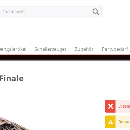
Bengalartikel
Schallerzeuger
Zubehör
Partybedarf
Finale
Dieser
Benach