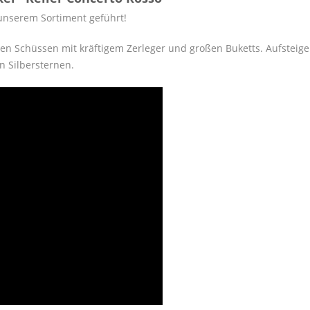
n unserem Sortiment geführt!
inen Schüssen mit kräftigem Zerleger und großen Buketts. Aufste
n Silbersternen.