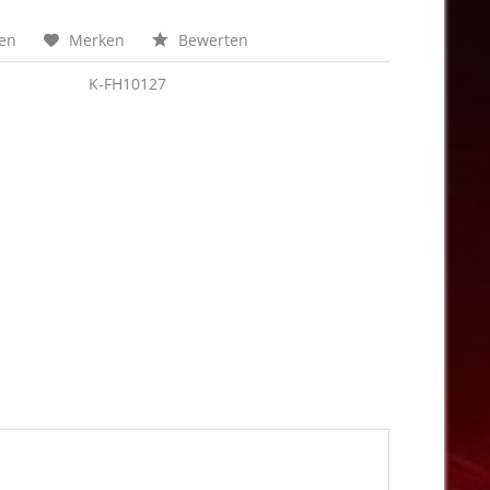
hen
Merken
Bewerten
K-FH10127