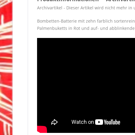
Archivartikel - Dieser Artikel wird nicht mehr i
Bombetten-Batterie mit zehn farblich sortenre
Palmenbuketts in Rot und auf- und abblinkende