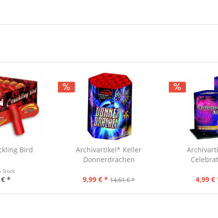
kling Bird
Archivartikel* Keller
Archivart
Donnerdrachen
Celebra
6 Stück
 € *
9,99 € *
4,99 € 
14,61 € *