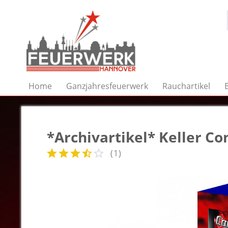
Home
Ganzjahresfeuerwerk
Rauchartikel
*Archivartikel* Keller Co
(
1
)