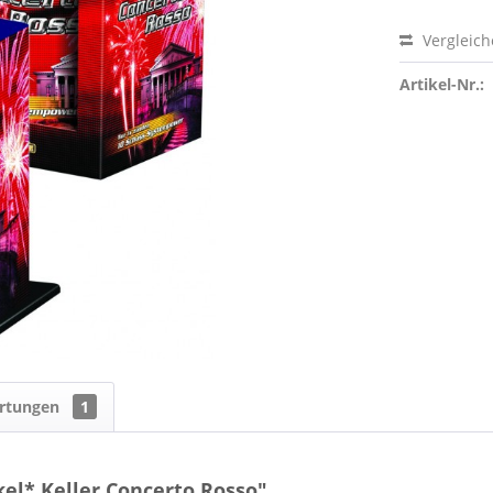
Vergleic
Artikel-Nr.:
rtungen
1
el* Keller Concerto Rosso"