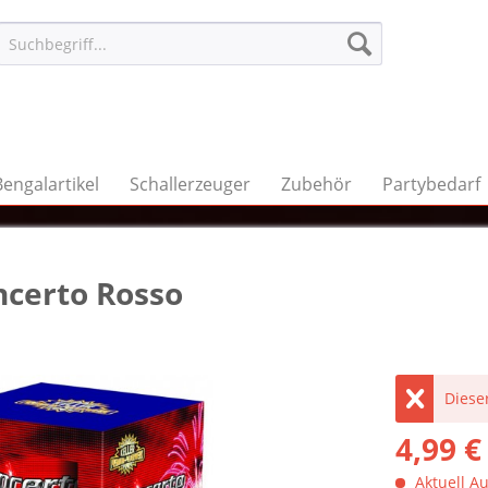
Bengalartikel
Schallerzeuger
Zubehör
Partybedarf
ncerto Rosso
Dieser
4,99 €
Aktuell Au