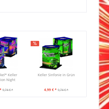
ikel* Keller
Keller Sinfonie in Grün
tion Night
*
4,99 € *
9,74 € *
9,74 € *