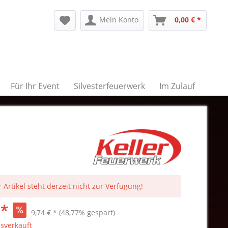
Mein Konto
0,00 € *
Für Ihr Event
Silvesterfeuerwerk
Im Zulauf
 Artikel steht derzeit nicht zur Verfügung!
 *
9,74 € *
(48,77% gespart)
sverkauft