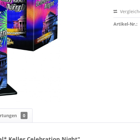
Vergleic
Artikel-Nr.:
rtungen
0
l* Keller Celebration Night"