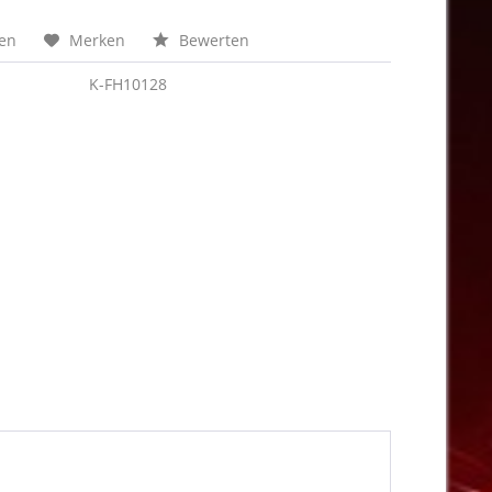
hen
Merken
Bewerten
K-FH10128