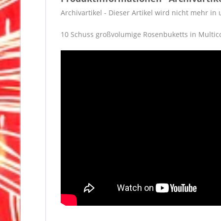
Archivartikel - Dieser Artikel wird nicht mehr i
10 Schuss großvolumige Rosenbuketts in Multicol