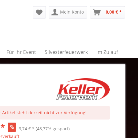
Mein Konto
0,00 € *
Für Ihr Event
Silvesterfeuerwerk
Im Zulauf
 Artikel steht derzeit nicht zur Verfügung!
 *
9,74 € *
(48,77% gespart)
sverkauft