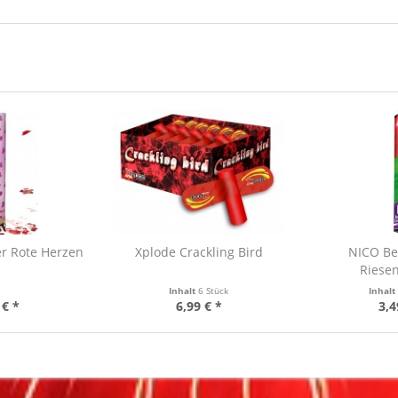
er Rote Herzen
Xplode Crackling Bird
NICO Be
Riese
Inhalt
6 Stück
Inhal
 € *
6,99 € *
3,4