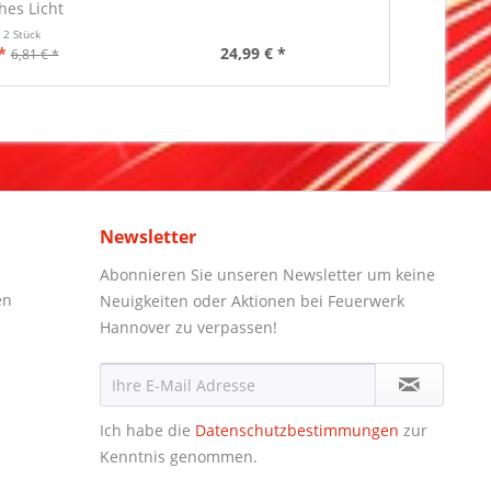
es Licht
t
2 Stück
Inha
*
24,99 € *
3,
6,81 € *
Newsletter
Abonnieren Sie unseren Newsletter um keine
en
Neuigkeiten oder Aktionen bei Feuerwerk
Hannover zu verpassen!
Ich habe die
Datenschutzbestimmungen
zur
Kenntnis genommen.