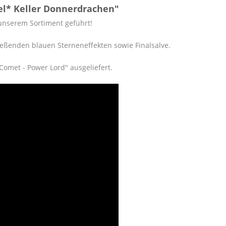
el* Keller Donnerdrachen"
n unserem Sortiment geführt!
eßenden blauen Sterneneffekten sowie Finalsalve.
"Comet - Power Lord" ausgeliefert.