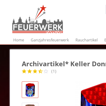
Home
Ganzjahresfeuerwerk
Rauchartikel
Archivartikel* Keller Do
(
1
)