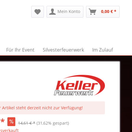
Mein Konto
0,00 € *
Für Ihr Event
Silvesterfeuerwerk
Im Zulauf
 Artikel steht derzeit nicht zur Verfügung!
 *
14,61 € *
(31,62% gespart)
sverkauft