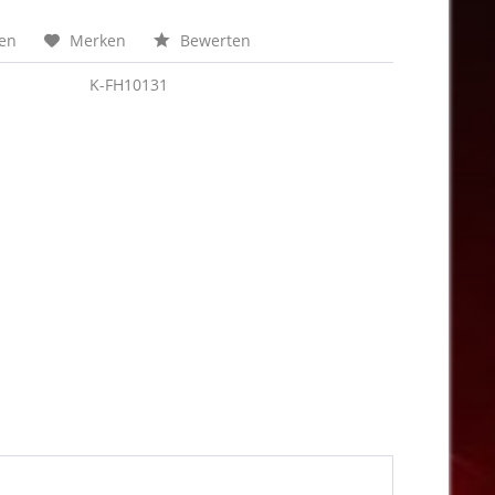
hen
Merken
Bewerten
K-FH10131