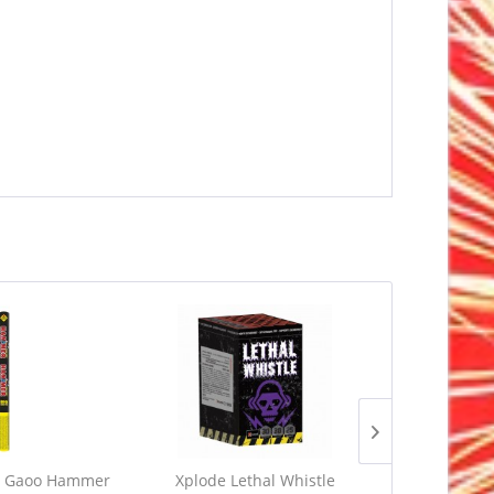
l* Gaoo Hammer
Xplode Lethal Whistle
Xpl