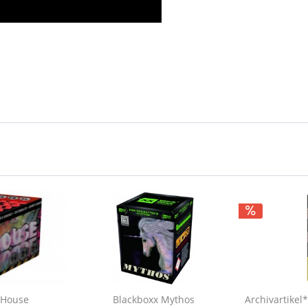
 House
Blackboxx Mythos
Archivartike