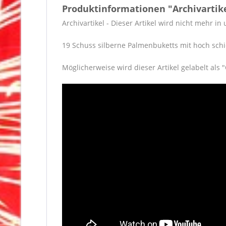
Produktinformationen "Archivartik
Archivartikel - Dieser Artikel wird nicht mehr i
19 Schuss silberne Palmenbuketts mit hoch schi
Möglicherweise wird dieser Artikel gelabelt als 