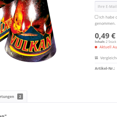
Ich habe 
genommen.
0,49 €
Inhalt:
2 Stück
Aktuell Au
Vergleic
Artikel-Nr.:
rtungen
2
an"