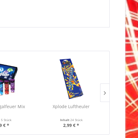
alfeuer Mix
Xplode Luftheuler
Keller 
t
5 Stück
Inhalt
24 Stück
Inha
9 € *
2,99 € *
0,