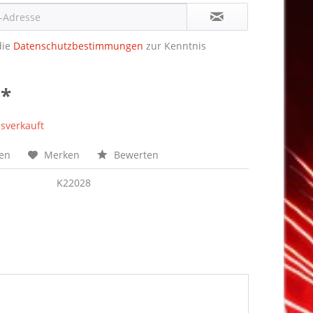
die
Datenschutzbestimmungen
zur Kenntnis
 *
sverkauft
hen
Merken
Bewerten
K22028