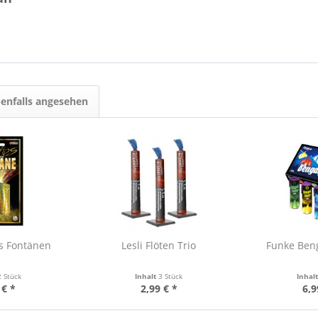
enfalls angesehen
es Fontänen
Lesli Flöten Trio
Funke Beng
2 Stück
Inhalt
3 Stück
Inhal
 € *
2,99 € *
6,9