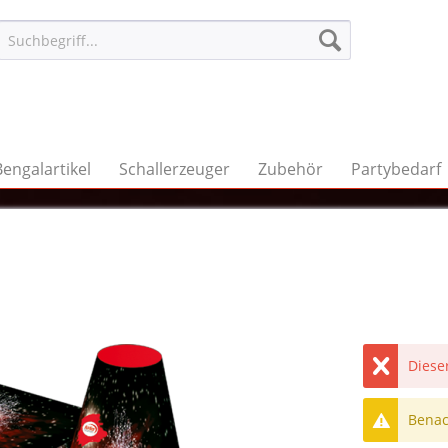
Bengalartikel
Schallerzeuger
Zubehör
Partybedarf
Dieser
Benach