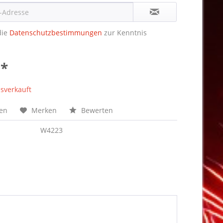
die
Datenschutzbestimmungen
zur Kenntnis
 *
sverkauft
hen
Merken
Bewerten
W4223