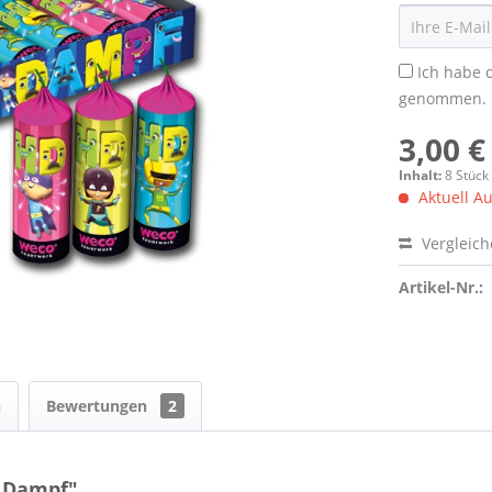
Ich habe 
genommen.
3,00 €
Inhalt:
8 Stück
Aktuell Au
Vergleic
Artikel-Nr.:
n
Bewertungen
2
 Dampf"