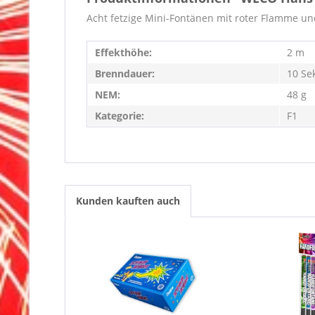
Acht fetzige Mini-Fontänen mit roter Flamme un
Effekthöhe:
2 m
Brenndauer:
10 Se
NEM:
48 g
Kategorie:
F1
Kunden kauften auch