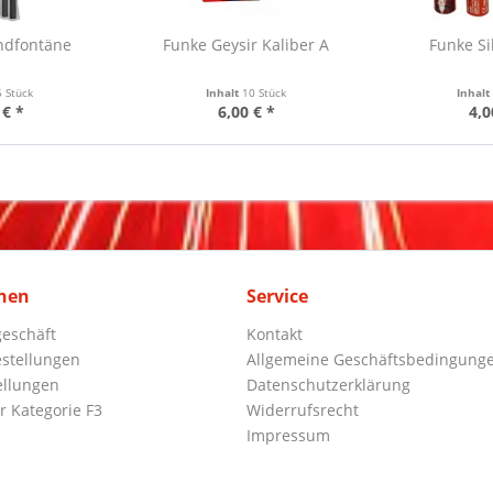
ndfontäne
Funke Geysir Kaliber A
Funke Si
5 Stück
Inhalt
10 Stück
Inhal
 € *
6,00 € *
4,0
nen
Service
eschäft
Kontakt
stellungen
Allgemeine Geschäftsbedingung
ellungen
Datenschutzerklärung
r Kategorie F3
Widerrufsrecht
Impressum