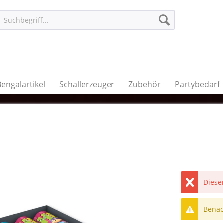
Bengalartikel
Schallerzeuger
Zubehör
Partybedarf
Dieser
Benach