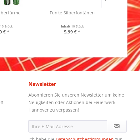
lbertürme
Funke Silberfontänen
NICO S
t
10 Stück
Inhalt
10 Stück
Inha
0 € *
5,99 € *
0,
Newsletter
Abonnieren Sie unseren Newsletter um keine
en
Neuigkeiten oder Aktionen bei Feuerwerk
Hannover zu verpassen!
Ich habe die
Datenschutzbestimmungen
zur