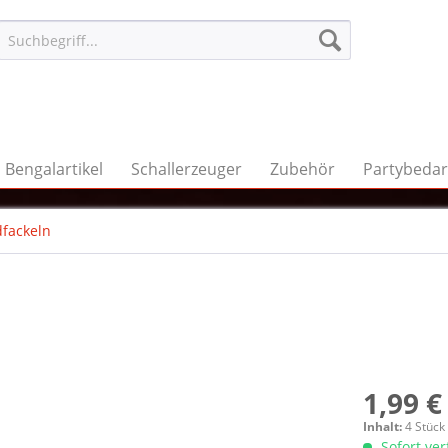
Bengalartikel
Schallerzeuger
Zubehör
Partybedar
fackeln
1,99 €
Inhalt:
4 Stück
Sofort ve