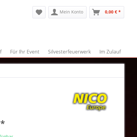
Mein Konto
0,00 € *
f
Für Ihr Event
Silvesterfeuerwerk
Im Zulauf
 *
rfügbar