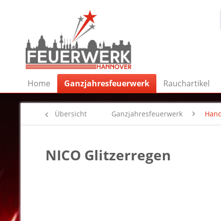
Home
Ganzjahresfeuerwerk
Rauchartikel
Übersicht
Ganzjahresfeuerwerk
Hand
NICO Glitzerregen