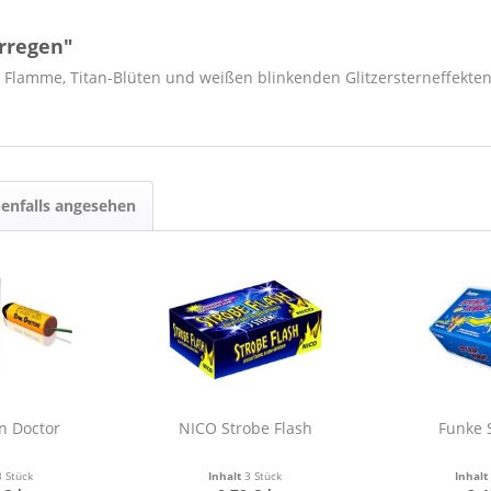
rregen"
r Flamme, Titan-Blüten und weißen blinkenden Glitzersterneffekten
enfalls angesehen
n Doctor
NICO Strobe Flash
Funke 
3 Stück
Inhalt
3 Stück
Inhal