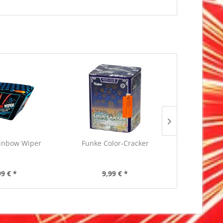
inbow Wiper
Funke Color-Cracker
Funke 
99 € *
9,99 € *
9,