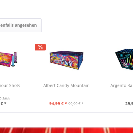
enfalls angesehen
mour Shots
Albert Candy Mountain
Argento Ra
0 Stück
 € *
94,99 € *
29,
99,99 € *