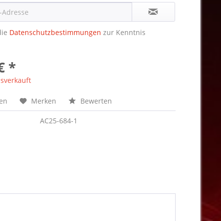
die
Datenschutzbestimmungen
zur Kenntnis
€ *
sverkauft
hen
Merken
Bewerten
AC25-684-1