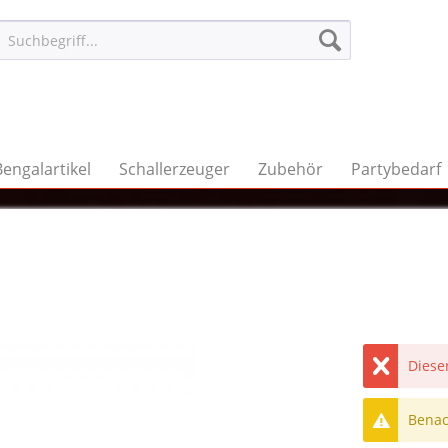
Bengalartikel
Schallerzeuger
Zubehör
Partybedarf
Dieser
Benach