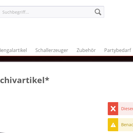
Bengalartikel
Schallerzeuger
Zubehör
Partybedarf
chivartikel*
Dieser
Benach