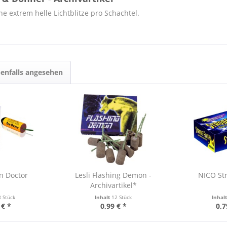
e extrem helle Lichtblitze pro Schachtel.
enfalls angesehen
n Doctor
Lesli Flashing Demon -
NICO Str
Archivartikel*
3 Stück
Inhalt
12 Stück
Inhal
 € *
0,99 € *
0,7