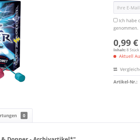
Ich habe 
genommen.
0,99 €
Inhalt:
8 Stück
Aktuell Au
Vergleic
Artikel-Nr.:
rtungen
0
& Donner - Archivartikel*"