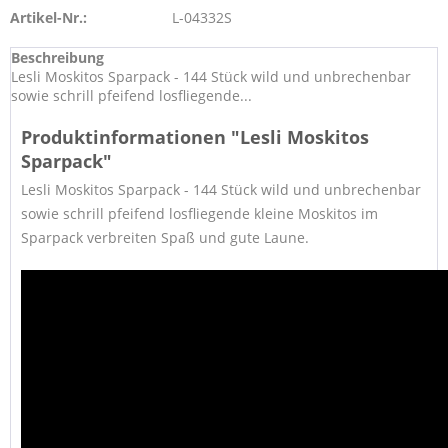
Artikel-Nr.:
L-04332S
Beschreibung
Lesli Moskitos Sparpack - 144 Stück wild und unbrechenbar
sowie schrill pfeifend losfliegende...
Produktinformationen "Lesli Moskitos
Sparpack"
Lesli Moskitos Sparpack - 144 Stück wild und unbrechenbar
sowie schrill pfeifend losfliegende kleine Moskitos im
Sparpack verbreiten Spaß und gute Laune.