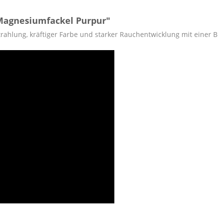
Magnesiumfackel Purpur"
strahlung, kräftiger Farbe und starker Rauchentwicklung mit einer