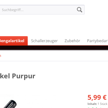
Bengalartikel
Schallerzeuger
Zubehör
Partybedar
n
kel Purpur
5,99 €
Inhalt:
1 Stück