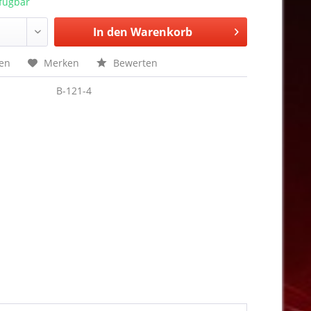
rfügbar
In den
Warenkorb
hen
Merken
Bewerten
B-121-4