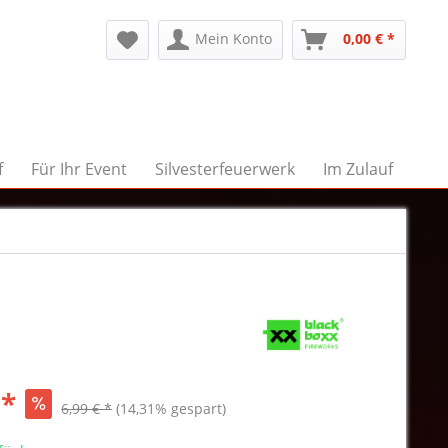
Mein Konto
0,00 € *
f
Für Ihr Event
Silvesterfeuerwerk
Im Zulauf
 *
6,99 € *
(14,31% gespart)