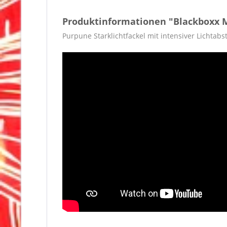
Produktinformationen "Blackboxx 
Purpune Starklichtfackel mit intensiver Lichtab