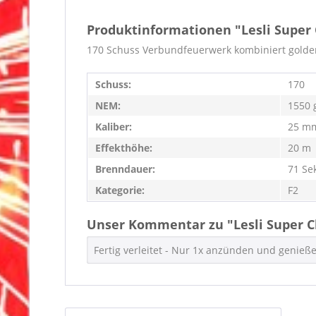
Produktinformationen "Lesli Super
170 Schuss Verbundfeuerwerk kombiniert golden
Schuss:
170
NEM:
1550 
Kaliber:
25 m
Effekthöhe:
20 m
Brenndauer:
71 Se
Kategorie:
F2
Unser Kommentar zu "Lesli Super C
Fertig verleitet - Nur 1x anzünden und genieß