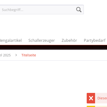
Bengalartikel
Schallerzeuger
Zubehör
Partybedarf
el 2025
Titelseite
Dieser