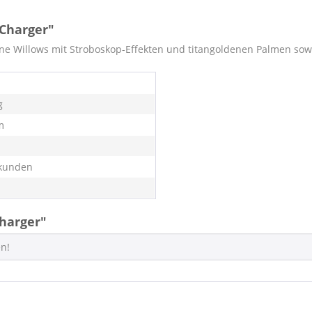
 Charger"
e Willows mit Stroboskop-Effekten und titangoldenen Palmen sowi
g
m
kunden
harger"
en!