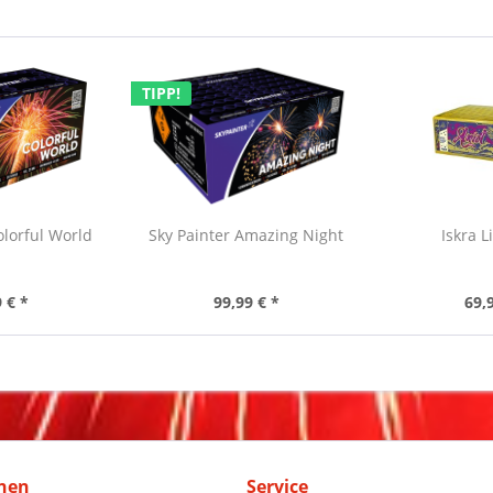
TIPP!
olorful World
Sky Painter Amazing Night
Iskra L
 € *
99,99 € *
69,
nen
Service