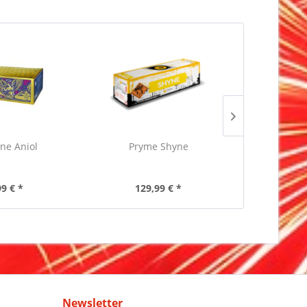
ine Aniol
Pryme Shyne
Iskra
99 € *
129,99 € *
69
Newsletter