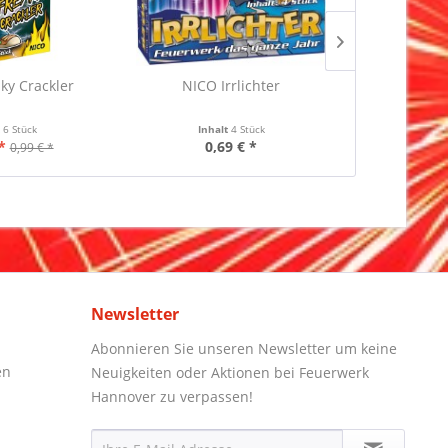
ky Crackler
NICO Irrlichter
Pyrotrade Bu
t
6 Stück
Inhalt
4 Stück
Inha
*
0,69 € *
0,49 €
0,99 € *
Newsletter
Abonnieren Sie unseren Newsletter um keine
en
Neuigkeiten oder Aktionen bei Feuerwerk
Hannover zu verpassen!