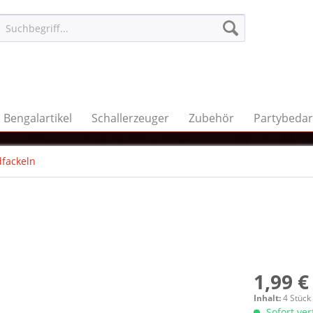
Bengalartikel
Schallerzeuger
Zubehör
Partybedar
fackeln
1,99 €
Inhalt:
4 Stück
Sofort ve