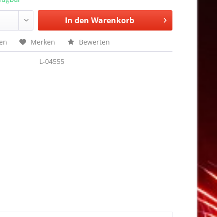
In den
Warenkorb
hen
Merken
Bewerten
L-04555