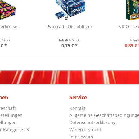
erkreisel
Pyrotrade Discoblitzer
NICO Frea
0 Stück
Inhalt
6 Stück
Inhal
 € *
0,79 € *
0,89 € 
nen
Service
eschäft
Kontakt
stellungen
Allgemeine Geschäftsbedingung
ellungen
Datenschutzerklärung
r Kategorie F3
Widerrufsrecht
Impressum