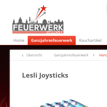
Home
Ganzjahresfeuerwerk
Rauchartikel
Übersicht
Ganzjahresfeuerwerk
Hand
Lesli Joysticks