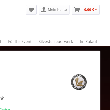
Mein Konto
0,00 € *
f
Für Ihr Event
Silvesterfeuerwerk
Im Zulauf
 *
rfügbar