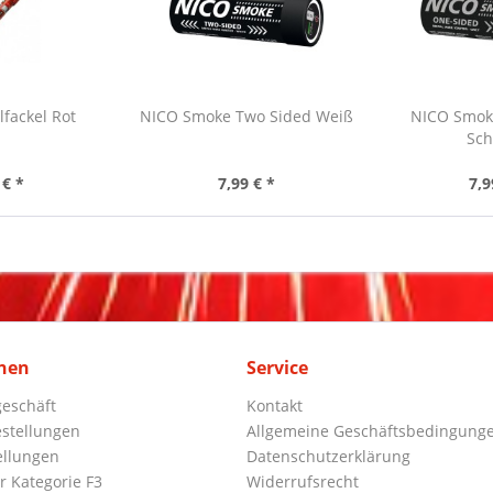
lfackel Rot
NICO Smoke Two Sided Weiß
NICO Smok
Sch
 € *
7,99 € *
7,9
nen
Service
eschäft
Kontakt
stellungen
Allgemeine Geschäftsbedingung
ellungen
Datenschutzerklärung
r Kategorie F3
Widerrufsrecht