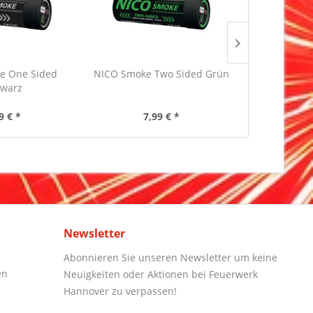
e One Sided
NICO Smoke Two Sided Grün
NICO Smoke 
warz
9 € *
7,99 € *
7,
Newsletter
Abonnieren Sie unseren Newsletter um keine
en
Neuigkeiten oder Aktionen bei Feuerwerk
Hannover zu verpassen!