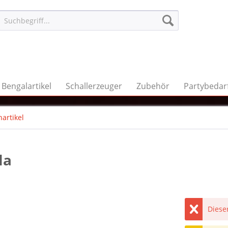
Bengalartikel
Schallerzeuger
Zubehör
Partybedar
artikel
la
Dieser