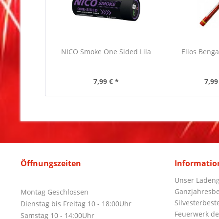
NICO Smoke One Sided Lila
Elios Benga
7,99 € *
7,99
Öffnungszeiten
Informatio
Unser Ladeng
Ganzjahresbe
Montag Geschlossen
Silvesterbest
Dienstag bis Freitag 10 - 18:00Uhr
Feuerwerk de
Samstag 10 - 14:00Uhr