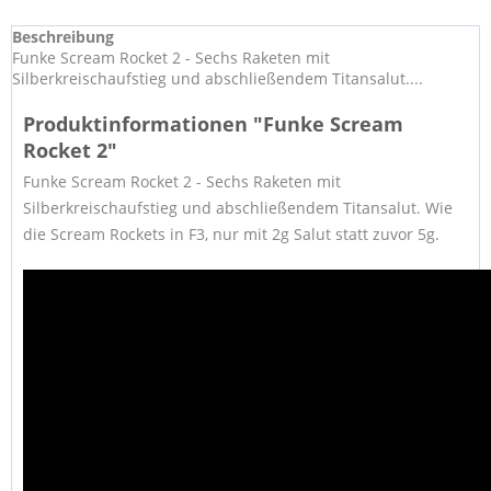
Beschreibung
Funke Scream Rocket 2 - Sechs Raketen mit
Silberkreischaufstieg und abschließendem Titansalut....
Produktinformationen "Funke Scream
Rocket 2"
Funke Scream Rocket 2 - Sechs
Raketen mit
Silberkreischaufstieg und abschließendem Titansalut.
Wie
die Scream Rockets in F3, nur mit 2g Salut statt zuvor 5g.